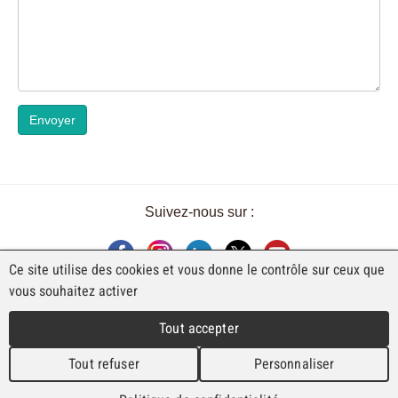
Envoyer
Suivez-nous sur :
Ce site utilise des cookies et vous donne le contrôle sur ceux que
vous souhaitez activer
UNE EXPOSITION DE FAJI SA
Tout accepter
Rue Industrielle 98
CH-2740 Moutier
Tout refuser
Personnaliser
T. +41 (0)32 492 70 10
info@faji.ch