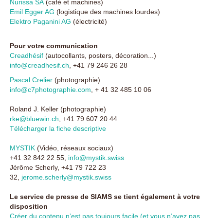
Nurissa SA
(café et machines)
Emil Egger AG
(logistique des machines lourdes)
Elektro Paganini AG
(électricité)
Pour votre communication
Creadhésif
(autocollants, posters, décoration...)
info@creadhesif.ch
, +41 79 246 26 28
Pascal Crelier
(photographie)
info@c7photographie.com
, + 41 32 485 10 06
Roland J. Keller (photographie)
rke@bluewin.ch
, +41 79 607 20 44
Télécharger la fiche descriptive
MYSTIK
(Vidéo, réseaux sociaux)
+41 32 842 22 55,
info@mystik.swiss
Jérôme Scherly, +41 79 722 23
32,
jerome.scherly@
mystik.swiss
Le service de presse de SIAMS se tient également à votre
disposition
Créer du contenu n’est pas toujours facile (et vous n’avez pas