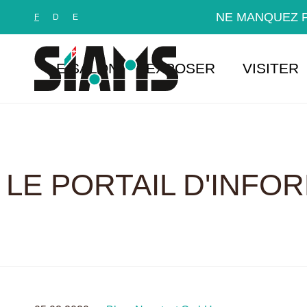
Panneau de gestion des cookies
NE MANQUEZ P
F
D
E
LE SALON
EXPOSER
VISITER
LE PORTAIL D'INFO