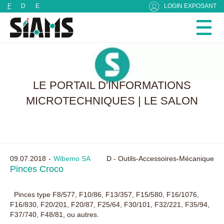
Panneau de gestion des cookies
F
D
E
LOGIN EXPOSANT
LE PORTAIL D'INFORMATIONS
MICROTECHNIQUES | LE SALON
09.07.2018
Wibemo SA
D - Outils-Accessoires-Mécanique
Pinces Croco
Pinces type F8/577, F10/86, F13/357, F15/580, F16/1076,
F16/830, F20/201, F20/87, F25/64, F30/101, F32/221, F35/94,
F37/740, F48/81, ou autres.