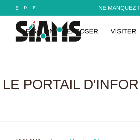
Panneau de gestion des cookies
NE MANQUEZ P
F
D
E
LE SALON
EXPOSER
VISITER
LE PORTAIL D'INFO