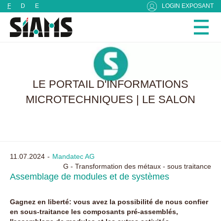
Panneau de gestion des cookies
F
D
E
LOGIN EXPOSANT
LE PORTAIL D'INFORMATIONS
MICROTECHNIQUES | LE SALON
11.07.2024
Mandatec AG
G - Transformation des métaux - sous traitance
Assemblage de modules et de systèmes
Gagnez en liberté: vous avez la possibilité de nous confier
en sous-traitance les composants pré-assemblés,