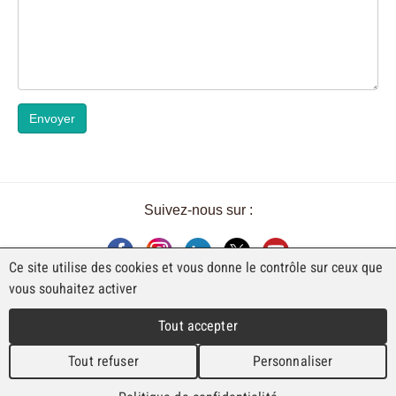
Envoyer
Suivez-nous sur :
Ce site utilise des cookies et vous donne le contrôle sur ceux que
vous souhaitez activer
UNE EXPOSITION DE FAJI SA
Tout accepter
Rue Industrielle 98
CH-2740 Moutier
Tout refuser
Personnaliser
T. +41 (0)32 492 70 10
info@faji.ch