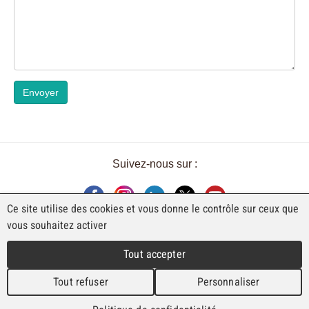
Envoyer
Suivez-nous sur :
Ce site utilise des cookies et vous donne le contrôle sur ceux que
vous souhaitez activer
UNE EXPOSITION DE FAJI SA
Tout accepter
Rue Industrielle 98
CH-2740 Moutier
Tout refuser
Personnaliser
T. +41 (0)32 492 70 10
info@faji.ch