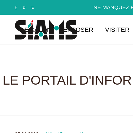
Panneau de gestion des cookies
NE MANQUEZ P
F
D
E
LE SALON
EXPOSER
VISITER
LE PORTAIL D'INFO