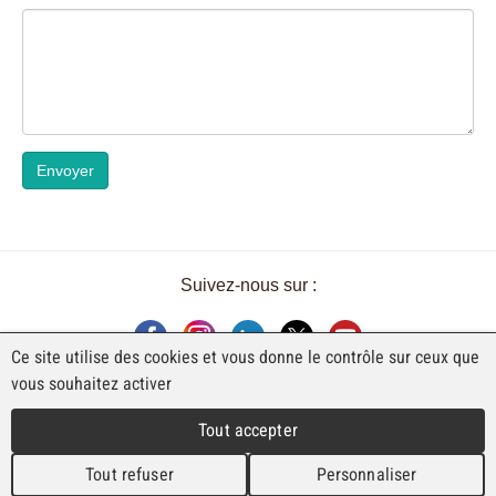
Envoyer
Suivez-nous sur :
Ce site utilise des cookies et vous donne le contrôle sur ceux que
vous souhaitez activer
UNE EXPOSITION DE FAJI SA
Tout accepter
Rue Industrielle 98
CH-2740 Moutier
Tout refuser
Personnaliser
T. +41 (0)32 492 70 10