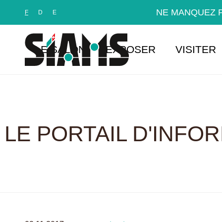
Panneau de gestion des cookies
NE MANQUEZ P
F
D
E
LE SALON
EXPOSER
VISITER
LE PORTAIL D'INFO