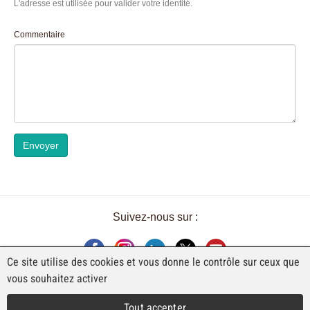
L'adresse est utilisée pour valider votre identité.
Commentaire
Envoyer
Suivez-nous sur :
Ce site utilise des cookies et vous donne le contrôle sur ceux que
vous souhaitez activer
UNE EXPOSITION DE FAJI SA
Tout accepter
Rue Industrielle 98