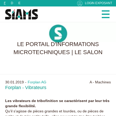
Panneau de gestion des cookies
F
D
E
LOGIN EXPOSANT
LE PORTAIL D'INFORMATIONS
MICROTECHNIQUES | LE SALON
30.01.2019
Forplan AG
A - Machines
Forplan - Vibrateurs
Les vibrateurs de tribofinition se caractérisent par leur très
grande flexibilité.
Qu'il s'agisse de pièces grandes et lourdes, ou de pièces de