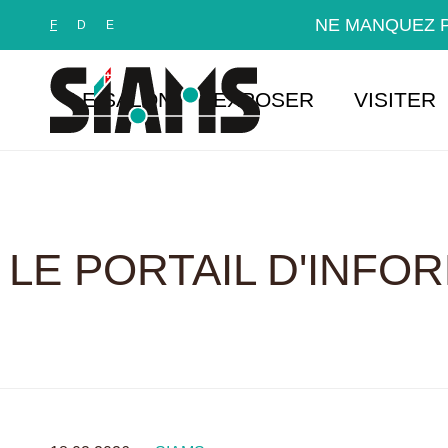
Panneau de gestion des cookies
NE MANQUEZ P
F
D
E
LE SALON
EXPOSER
VISITER
LE PORTAIL D'INFO