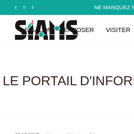
Panneau de gestion des cookies
NE MANQUEZ P
F
D
E
LE SALON
EXPOSER
VISITER
LE PORTAIL D'INFO