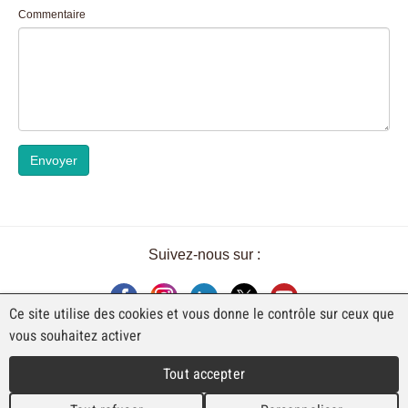
Commentaire
Envoyer
Suivez-nous sur :
Ce site utilise des cookies et vous donne le contrôle sur ceux que
vous souhaitez activer
UNE EXPOSITION DE FAJI SA
Tout accepter
Rue Industrielle 98
CH-2740 Moutier