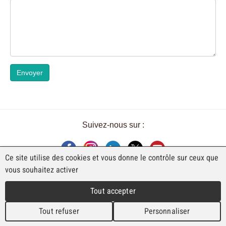
Envoyer
Suivez-nous sur :
Ce site utilise des cookies et vous donne le contrôle sur ceux que
vous souhaitez activer
UNE EXPOSITION DE FAJI SA
Tout accepter
Rue Industrielle 98
CH-2740 Moutier
Tout refuser
Personnaliser
T. +41 (0)32 492 70 10
info@faji.ch