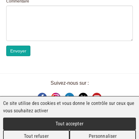
Commentaire
Envoyer
Suivez-nous sur :
Ce site utilise des cookies et vous donne le contrôle sur ceux que
vous souhaitez activer
UNE EXPOSITION DE FAJI SA
Tout accepter
Rue Industrielle 98
CH-2740 Moutier
Tout refuser
Personnaliser
T. +41 (0)32 492 70 10