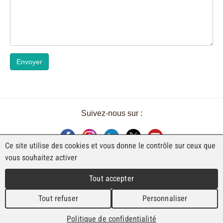
Envoyer
Suivez-nous sur :
Ce site utilise des cookies et vous donne le contrôle sur ceux que
vous souhaitez activer
UNE EXPOSITION DE FAJI SA
Tout accepter
Rue Industrielle 98
CH-2740 Moutier
Tout refuser
Personnaliser
T. +41 (0)32 492 70 10
info@faji.ch
Politique de confidentialité
Impressum