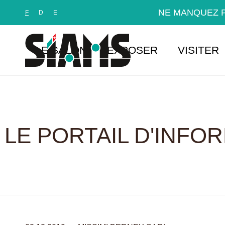
Panneau de gestion des cookies
NE MANQUEZ P
F
D
E
LE SALON
EXPOSER
VISITER
LE PORTAIL D'INFO