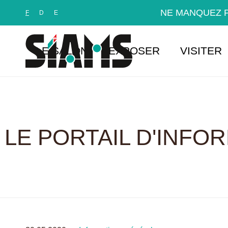
Panneau de gestion des cookies
NE MANQUEZ P
F
D
E
LE SALON
EXPOSER
VISITER
LE PORTAIL D'INFO