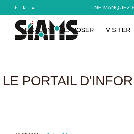
Panneau de gestion des cookies
NE MANQUEZ P
F
D
E
LE SALON
EXPOSER
VISITER
LE PORTAIL D'INFO