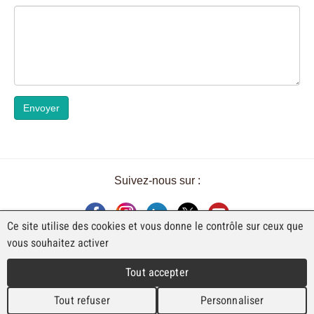
Envoyer
Suivez-nous sur :
Ce site utilise des cookies et vous donne le contrôle sur ceux que
vous souhaitez activer
UNE EXPOSITION DE FAJI SA
Tout accepter
Rue Industrielle 98
CH-2740 Moutier
Tout refuser
Personnaliser
T. +41 (0)32 492 70 10