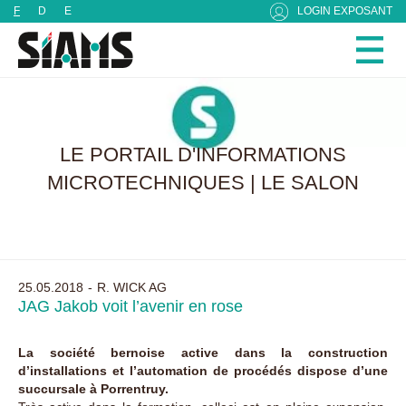
Panneau de gestion des cookies
F
D
E
LOGIN EXPOSANT
LE PORTAIL D'INFORMATIONS
MICROTECHNIQUES | LE SALON
25.05.2018
R. WICK AG
JAG Jakob voit l’avenir en rose
La société bernoise active dans la construction
d’installations et l’automation de procédés dispose d’une
succursale à Porrentruy.