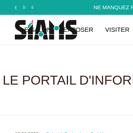
Panneau de gestion des cookies
NE MANQUEZ P
F
D
E
LE SALON
EXPOSER
VISITER
LE PORTAIL D'INFO