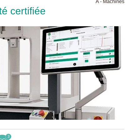
A - Machines
té certiﬁée
3