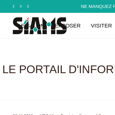
Panneau de gestion des cookies
NE MANQUEZ P
F
D
E
LE SALON
EXPOSER
VISITER
LE PORTAIL D'INFO