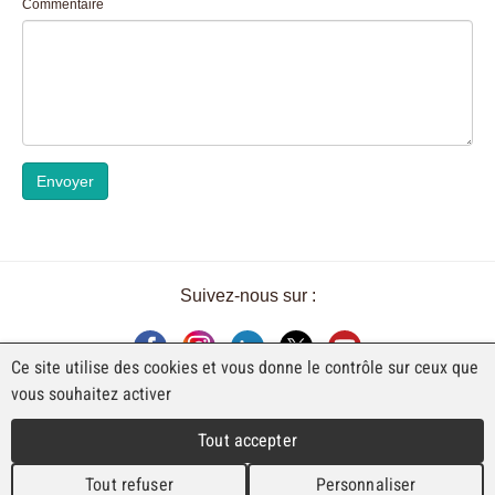
Commentaire
Envoyer
Suivez-nous sur :
Ce site utilise des cookies et vous donne le contrôle sur ceux que
vous souhaitez activer
UNE EXPOSITION DE FAJI SA
Tout accepter
Rue Industrielle 98
CH-2740 Moutier
Tout refuser
Personnaliser
T. +41 (0)32 492 70 10