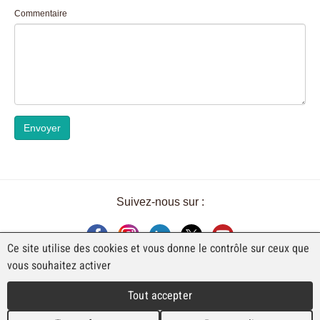
Commentaire
Envoyer
Suivez-nous sur :
Ce site utilise des cookies et vous donne le contrôle sur ceux que
vous souhaitez activer
UNE EXPOSITION DE FAJI SA
Tout accepter
Rue Industrielle 98
CH-2740 Moutier