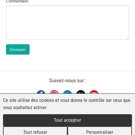
Commentaire
Envoyer
Suivez-nous sur :
Ce site utilise des cookies et vous donne le contrôle sur ceux que
vous souhaitez activer
UNE EXPOSITION DE FAJI SA
Tout accepter
Rue Industrielle 98
CH-2740 Moutier
Tout refuser
Personnaliser
T. +41 (0)32 492 70 10