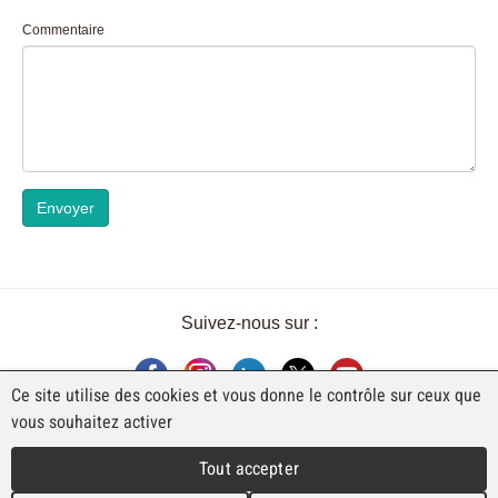
Commentaire
Envoyer
Suivez-nous sur :
Ce site utilise des cookies et vous donne le contrôle sur ceux que
vous souhaitez activer
UNE EXPOSITION DE FAJI SA
Tout accepter
Rue Industrielle 98
CH-2740 Moutier