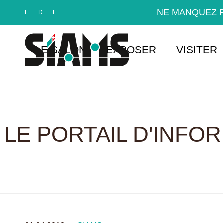
Panneau de gestion des cookies
NE MANQUEZ P
F
D
E
LE SALON
EXPOSER
VISITER
LE PORTAIL D'INFO