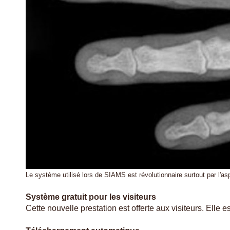
Le système utilisé lors de SIAMS est révolutionnaire surtout par l'asp
Système gratuit pour les visiteurs
Cette nouvelle prestation est offerte aux visiteurs. Elle