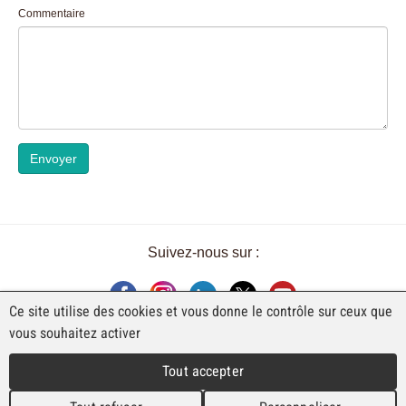
Commentaire
Envoyer
Suivez-nous sur :
Ce site utilise des cookies et vous donne le contrôle sur ceux que
vous souhaitez activer
UNE EXPOSITION DE FAJI SA
Tout accepter
Rue Industrielle 98
CH-2740 Moutier