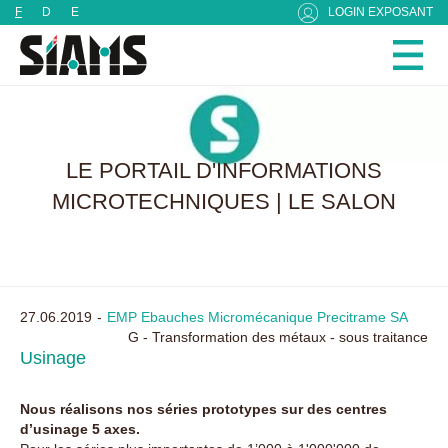
Panneau de gestion des cookies
F
D
E
LOGIN EXPOSANT
LE PORTAIL D'INFORMATIONS
MICROTECHNIQUES | LE SALON
27.06.2019
EMP Ebauches Micromécanique Precitrame SA
G - Transformation des métaux - sous traitance
Usinage
Nous réalisons nos séries prototypes sur des centres
d’usinage 5 axes.