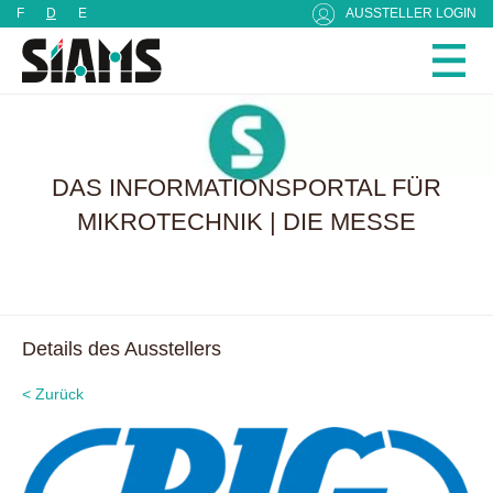
Cookie-Einstellungen
F
D
E
AUSSTELLER LOGIN
DAS INFORMATIONSPORTAL FÜR
MIKROTECHNIK | DIE MESSE
Details des Ausstellers
< Zurück