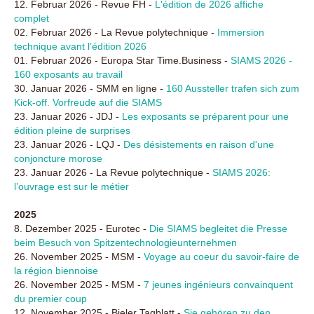
12. Februar 2026 - Revue FH -
L'édition de 2026 affiche
complet
02. Februar 2026 - La Revue polytechnique -
Immersion
technique avant l’édition 2026
01. Februar 2026 - Europa Star Time.Business -
SIAMS 2026 -
160 exposants au travail
30. Januar 2026 - SMM en ligne -
160 Aussteller trafen sich zum
Kick-off. Vorfreude auf die SIAMS
23. Januar 2026 - JDJ -
Les exposants se préparent pour une
édition pleine de surprises
23. Januar 2026 - LQJ -
Des désistements en raison d'une
conjoncture morose
23. Januar 2026 - La Revue polytechnique -
SIAMS 2026:
l’ouvrage est sur le métier
2025
8. Dezember 2025 - Eurotec -
Die SIAMS begleitet die Presse
beim Besuch von Spitzentechnologieunternehmen
26. November 2025 - MSM -
Voyage au coeur du savoir-faire de
la région biennoise
26. November 2025 - MSM -
7 jeunes ingénieurs convainquent
du premier coup
12. November 2025 - Bieler Tagblatt -
Sie gehören zu den