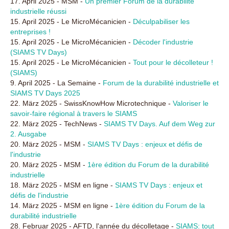
17. April 2025 - MSM -
Un premier Forum de la durabilité
industrielle réussi
15. April 2025 - Le MicroMécanicien -
Déculpabiliser les
entreprises !
15. April 2025 - Le MicroMécanicien -
Décoder l'industrie
(SIAMS TV Days)
15. April 2025 - Le MicroMécanicien -
Tout pour le décolleteur !
(SIAMS)
9. April 2025 - La Semaine -
Forum de la durabilité industrielle et
SIAMS TV Days 2025
22. März 2025 - SwissKnowHow Microtechnique -
Valoriser le
savoir-faire régional à travers le SIAMS
22. März 2025 - TechNews -
SIAMS TV Days. Auf dem Weg zur
2. Ausgabe
20. März 2025 - MSM -
SIAMS TV Days : enjeux et défis de
l'industrie
20. März 2025 - MSM -
1ère édition du Forum de la durabilité
industrielle
18. März 2025 - MSM en ligne -
SIAMS TV Days : enjeux et
défis de l'industrie
14. März 2025 - MSM en ligne -
1ère édition du Forum de la
durabilité industrielle
28. Februar 2025 - AFTD, l'année du décolletage -
SIAMS: tout