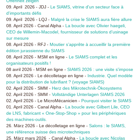
Offenheit zeigen
09. April 2026 - JDJ -
Le SIAMS, vitrine d'un secteur face à
d'importants défis
09. April 2026 - LQJ -
Malgré la crise le SIAMS aura fière allure
08. April 2026 - Canal Alpha -
La boucle avec Olivier haegeli,
CEO de Willemin-Macodel, fournisseur de solutions d’usinage
sur mesure
08. April 2026 - RFJ -
Moutier s’apprête à accueillir la première
édition jurassienne du SIAMS
08. April 2026 - MSM en ligne -
Le SIAMS complet et les
organisateurs positifs !
08 avril 2026 - MSM en ligne -
SIAMS 2026 : une visite s'impose
08. April 2026 - Le décolletage en ligne -
Industrie. Quel modèle
pour la distribution de lubrifiant ? (voyage SIAMS)
02. April 2026 - SMM -
Herz des Mikrotechnik-Ökosystems
02. April 2026 - SMM -
Vollständige Unterlagen SIAMS 2026
02. April 2026 - Le MicroMécanicien -
Pourquoi visiter le SIAMS
01. April 2026 - Canal Alpha -
La boucle avec Gilbert Lile, CEO
de LNS, fabricant « One-Stop-Shop » pour les périphériques
des machines-outils.
26. März 2026 - Le décolletage en ligne -
Salons : le SIAMS,
une référence suisse des microtechniques
25. März mars 2026 - Canal Alpha -
La boucle avec Nicolas