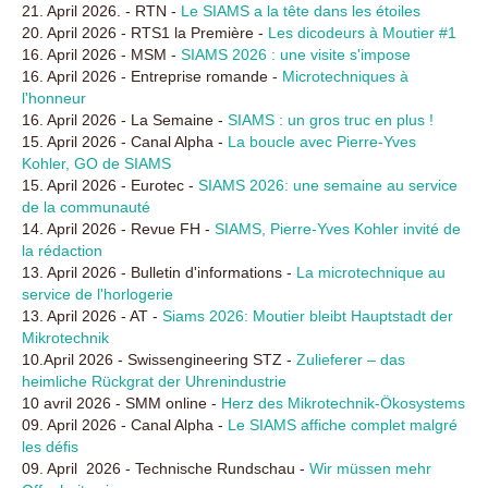
21. April 2026. - RTN -
Le SIAMS a la tête dans les étoiles
20. April 2026 - RTS1 la Première -
Les dicodeurs à Moutier #1
16. April 2026 - MSM -
SIAMS 2026 : une visite s'impose
16. April 2026 - Entreprise romande -
Microtechniques à
l'honneur
16. April 2026 - La Semaine -
SIAMS : un gros truc en plus !
15. April 2026 - Canal Alpha -
La boucle avec Pierre-Yves
Kohler, GO de SIAMS
15. April 2026 - Eurotec -
SIAMS 2026: une semaine au service
de la communauté
14. April 2026 - Revue FH -
SIAMS, Pierre-Yves Kohler invité de
la rédaction
13. April 2026 - Bulletin d'informations -
La microtechnique au
service de l'horlogerie
13. April 2026 - AT -
Siams 2026: Moutier bleibt Hauptstadt der
Mikrotechnik
10.April 2026 - Swissengineering STZ -
Zulieferer – das
heimliche Rückgrat der Uhrenindustrie
10 avril 2026 - SMM online -
Herz des Mikrotechnik-Ökosystems
09. April 2026 - Canal Alpha -
Le SIAMS affiche complet malgré
les défis
09. April 2026 - Technische Rundschau -
Wir müssen mehr