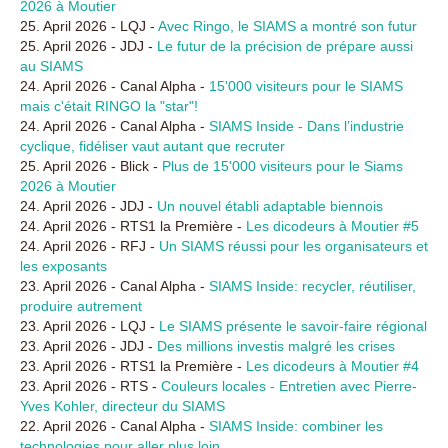
2026 à Moutier
25. April 2026 - LQJ -
Avec Ringo, le SIAMS a montré son futur
25. April 2026 - JDJ -
Le futur de la précision de prépare aussi
au SIAMS
24. April 2026 - Canal Alpha -
15'000 visiteurs pour le SIAMS
mais c'était RINGO la "star"!
24. April 2026 - Canal Alpha -
SIAMS Inside - Dans l’industrie
cyclique, fidéliser vaut autant que recruter
25. April 2026 - Blick -
Plus de 15'000 visiteurs pour le Siams
2026 à Moutier
24. April 2026 - JDJ -
Un nouvel établi adaptable biennois
24. April 2026 - RTS1 la Première -
Les dicodeurs à Moutier #5
24. April 2026 - RFJ -
Un SIAMS réussi pour les organisateurs et
les exposants
23. April 2026 - Canal Alpha -
SIAMS Inside: recycler, réutiliser,
produire autrement
23. April 2026 - LQJ -
Le SIAMS présente le savoir-faire régional
23. April 2026 - JDJ -
Des millions investis malgré les crises
23. April 2026 - RTS1 la Première -
Les dicodeurs à Moutier #4
23. April 2026 - RTS -
Couleurs locales - Entretien avec Pierre-
Yves Kohler, directeur du SIAMS
22. April 2026 - Canal Alpha -
SIAMS Inside: combiner les
technologies pour aller plus loin