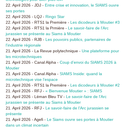
22. April 2026 - JDJ -
Entre crise et innovation, le SIAMS ouvre
ses portes
22. April 2026 - LQJ -
Ringo Star
22. April 2026 - RTS1 la Première -
Les dicodeurs à Moutier #3
22. April 2026 - RTS1 la Prmière -
Le savoir-faire de l'Arc
jurassien se présente au Siams à Moutier
22. April 2026 - RJB -
Les pouvoirs publics, partenaires de
l'industrie régionale
21. April 2026 - La Revue polytechnique -
Une plateforme pour
les microtechniques
21. April 2026 - Canal Alpha -
Coup d’envoi du SIAMS 2026 à
Moutier
21. April 2026 - Canal Alpha -
SIAMS Inside: quand la
microtechnique vise l’espace
21. April 2026 - RTS1 la Première -
Les dicodeurs à Moutier #2
21. April 2026 - RFJ -
« Bienvenue Moutier » : SIAMS
21. April 2026 - Léman Bleu TV -
Le savoir-faire de l'Arc
jurassien se présente au Siams à Moutier
21. April 2026 - RFJ -
Le savoir-faire de l'Arc jurassien se
présente
21. April 2026 - Agefi -
Le Siams ouvre ses portes à Moutier
dans un climat incertain