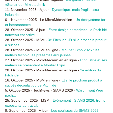
«Stars» der Mikrotechnik
11. November 2025 - A jour -
Dynamique, mais fragile tissu
industriel
01. November 2025 - Le MicroMécanicien -
Un écosystème fort
et interconnecté
28. Oktober 2025 - A jour -
Entre design et medtech, le Pitch idé
nouveau est arrivé
28. Oktober 2025 - MSM -
3e Pitch idé -Et si le prochain produit
à succès...
28. Oktober 2025 - MSM en ligne -
Moutier Expo 2025 : les
métiers techniques présentés aux jeunes...
27. Oktober 2025 - MicroMécanicien en ligne -
L’industrie et ses
métiers se présentent à Moutier Expo
20. Oktober 2025 - MicroMécanicien en ligne -
3e édition du
Pitch idé
16. Oktober 2025 - MSM en ligne -
Et si le prochain produit à
succès découlait du 3e Pitch idé
5. Oktober2025 - TechNews - SIAMS 2026 -
Warum weit Weg
nach...
25. September 2025 - MSM -
Evénement - SIAMS 2026: trente
exposants au travail.
9. September 2025 - A jour -
Les coulisses du SIAMS 2026