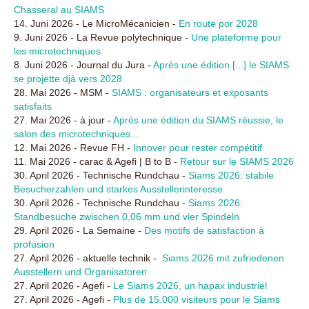
Chasseral au SIAMS
14. Juni 2026 - Le MicroMécanicien -
En route por 2028
9. Juni 2026 - La Revue polytechnique -
Une plateforme pour
les microtechniques
8. Juni 2026 - Journal du Jura -
Après une édition [...] le SIAMS
se projette djà vers 2028
28. Mai 2026 - MSM -
SIAMS : organisateurs et exposants
satisfaits
27. Mai 2026 - à jour -
Après une édition du SIAMS réussie, le
salon des microtechniques...
12. Mai 2026 - Revue FH -
Innover pour rester compétitif
11. Mai 2026 - carac & Agefi | B to B -
Retour sur le SIAMS 2026
30. April 2026 - Technische Rundchau -
Siams 2026: stabile
Besucherzahlen und starkes Ausstellerinteresse
30. April 2026 - Technische Rundchau -
Siams 2026:
Standbesuche zwischen 0,06 mm und vier Spindeln
29. April 2026 - La Semaine -
Des motifs de satisfaction à
profusion
27. April 2026 - aktuelle technik -
Siams 2026 mit zufriedenen
Ausstellern und Organisatoren
27. April 2026 - Agefi -
Le Siams 2026, un hapax industriel
27. April 2026 - Agefi -
Plus de 15.000 visiteurs pour le Siams