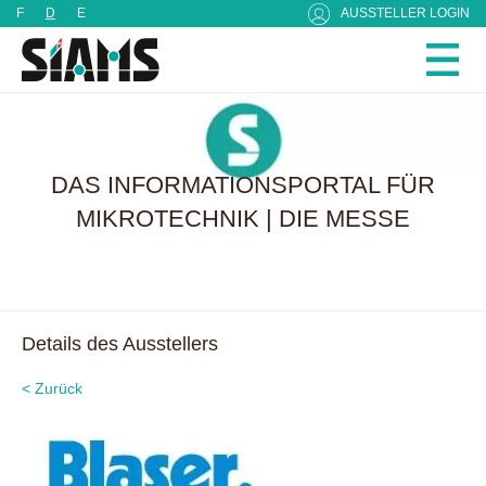
Cookie-Einstellungen
F
D
E
AUSSTELLER LOGIN
DAS INFORMATIONSPORTAL FÜR
MIKROTECHNIK | DIE MESSE
Details des Ausstellers
< Zurück