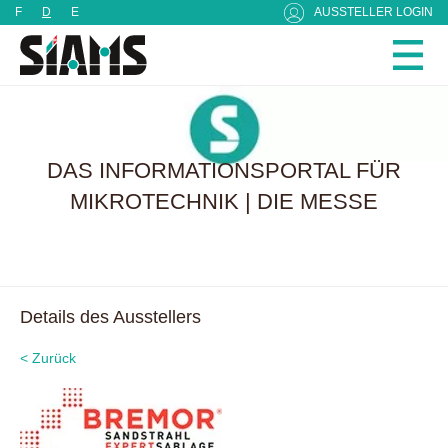
Cookie-Einstellungen
F
D
E
AUSSTELLER LOGIN
DAS INFORMATIONSPORTAL FÜR
MIKROTECHNIK | DIE MESSE
Details des Ausstellers
< Zurück