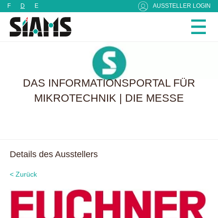
Cookie-Einstellungen
F
D
E
AUSSTELLER LOGIN
DAS INFORMATIONSPORTAL FÜR
MIKROTECHNIK | DIE MESSE
Details des Ausstellers
< Zurück