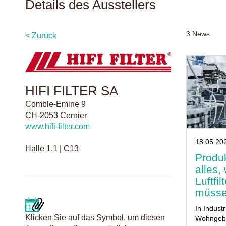
Details des Ausstellers
3
News
< Zurück
HIFI FILTER SA
Comble-Emine 9
CH-2053 Cernier
www.hifi-filter.com
18.05.20
Halle 1.1 | C13
Produ
alles,
Luftfi
müss
In Industr
Klicken Sie auf das Symbol, um diesen
Wohngebäu