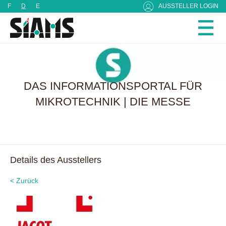
Cookie-Einstellungen
F
D
E
AUSSTELLER LOGIN
DAS INFORMATIONSPORTAL FÜR
MIKROTECHNIK | DIE MESSE
Details des Ausstellers
< Zurück