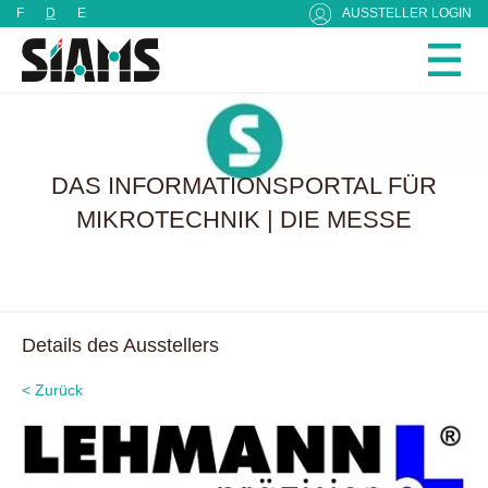
Cookie-Einstellungen
F
D
E
AUSSTELLER LOGIN
DAS INFORMATIONSPORTAL FÜR
MIKROTECHNIK | DIE MESSE
Details des Ausstellers
< Zurück