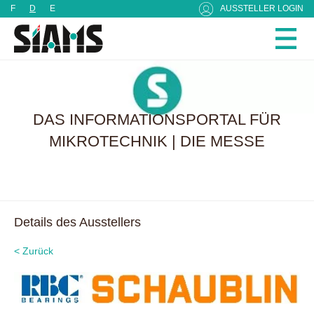
Cookie-Einstellungen
F
D
E
AUSSTELLER LOGIN
DAS INFORMATIONSPORTAL FÜR
MIKROTECHNIK | DIE MESSE
Details des Ausstellers
< Zurück