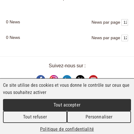
0
News
News par page
0
News
News par page
Suivez-nous sur :
Ce site utilise des cookies et vous donne le contrôle sur ceux que
vous souhaitez activer
UNE EXPOSITION DE FAJI SA
Tout accepter
Rue Industrielle 98
CH-2740 Moutier
Tout refuser
Personnaliser
T. +41 (0)32 492 70 10
info@faji.ch
Politique de confidentialité
Impressum