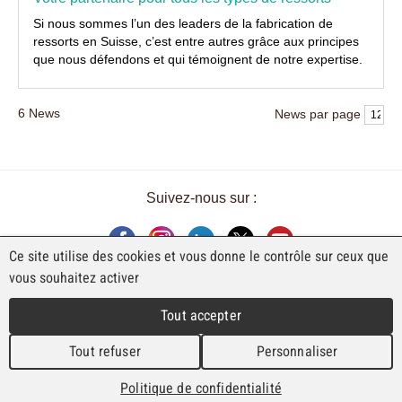
Si nous sommes l’un des leaders de la fabrication de
ressorts en Suisse, c’est entre autres grâce aux principes
que nous défendons et qui témoignent de notre expertise.
6
News
News par page
Suivez-nous sur :
Ce site utilise des cookies et vous donne le contrôle sur ceux que
vous souhaitez activer
UNE EXPOSITION DE FAJI SA
Tout accepter
Rue Industrielle 98
CH-2740 Moutier
Tout refuser
Personnaliser
T. +41 (0)32 492 70 10
info@faji.ch
Politique de confidentialité
Impressum