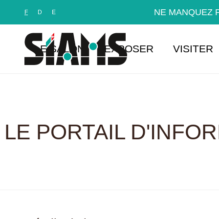
Panneau de gestion des cookies
NE MANQUEZ P
F
D
E
LE SALON
EXPOSER
VISITER
LE PORTAIL D'INFO