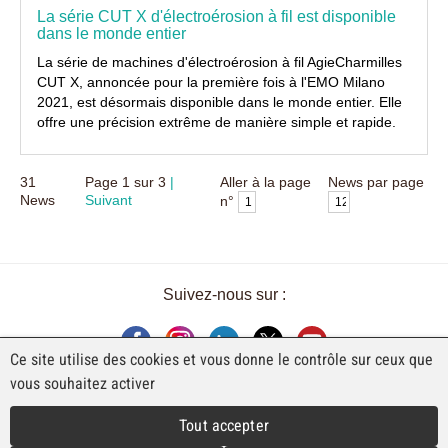
La série CUT X d'électroérosion à fil est disponible
dans le monde entier
La série de machines d'électroérosion à fil AgieCharmilles
CUT X, annoncée pour la première fois à l'EMO Milano
2021, est désormais disponible dans le monde entier. Elle
offre une précision extrême de manière simple et rapide.
31
Page
1
sur
3
Aller à la page
News par page
News
Suivant
n°
Suivez-nous sur :
Ce site utilise des cookies et vous donne le contrôle sur ceux que
vous souhaitez activer
UNE EXPOSITION DE FAJI SA
Tout accepter
Rue Industrielle 98
CH-2740 Moutier