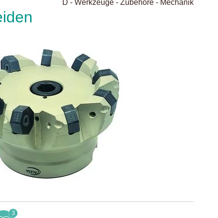
D - Werkzeuge - Zubehöre - Mechanik
eiden
3