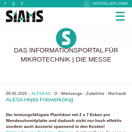
Cookie-Einstellungen
F
D
E
AUSSTELLER LOGIN
DAS INFORMATIONSPORTAL FÜR
MIKROTECHNIK | DIE MESSE
09.05.2025
ALESA AG
D - Werkzeuge - Zubehöre - Mechanik
ALESA Hepta Fräswerkzeug
Der leistungsfähigste Planfräser mit 2 x 7 Ecken pro
Wendeschneidplatte und dadurch nicht nur hoch effektiv
sondern auch äusserst spannend in den Kosten!