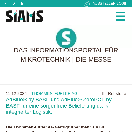
Cookie-Einstellungen
F
D
E
AUSSTELLER LOGIN
DAS INFORMATIONSPORTAL FÜR
MIKROTECHNIK | DIE MESSE
11.12.2024
THOMMEN-FURLER AG
E - Rohstoffe
AdBlue® by BASF und AdBlue® ZeroPCF by
BASF für eine sorgenfreie Belieferung dank
integrierter Logistik.
Die Thommen-Furler AG verfügt über mehr als 60