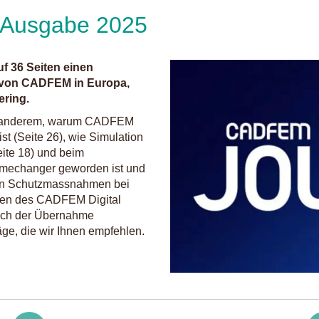
 Ausgabe 2025
f 36 Seiten einen
t von CADFEM in Europa,
ering.
nter anderem, warum CADFEM
 (Seite 26), wie Simulation
eite 18) und beim
amechanger geworden ist und
von Schutzmassnahmen bei
issen des CADFEM Digital
nach der Übernahme
äge, die wir Ihnen empfehlen.