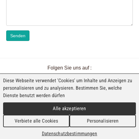
Senden
Folgen Sie uns auf :
Diese Webseite verwendet 'Cookies' um Inhalte und Anzeigen zu
personalisieren und zu analysieren. Bestimmen Sie, welche
Dienste benutzt werden dürfen
EINE AUSSTELLUNG VON FAJI SA
Alle akzeptieren
Rue Industrielle 98
CH-2740 Moutier
Verbiete alle Cookies
Personalisieren
T. +41 (0)32 492 70 10
info@faji.ch
Datenschutzbestimmungen
Impressum