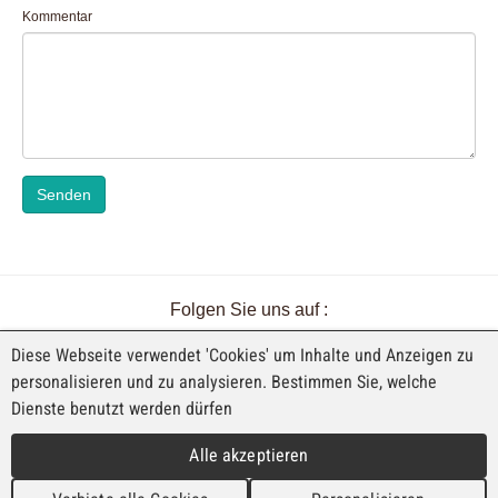
Kommentar
Senden
Folgen Sie uns auf :
Diese Webseite verwendet 'Cookies' um Inhalte und Anzeigen zu
personalisieren und zu analysieren. Bestimmen Sie, welche
Dienste benutzt werden dürfen
EINE AUSSTELLUNG VON FAJI SA
Alle akzeptieren
Rue Industrielle 98
CH-2740 Moutier