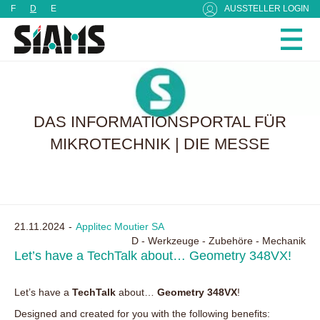
Cookie-Einstellungen
F
D
E
AUSSTELLER LOGIN
DAS INFORMATIONSPORTAL FÜR
MIKROTECHNIK | DIE MESSE
21.11.2024
Applitec Moutier SA
D - Werkzeuge - Zubehöre - Mechanik
Let’s have a TechTalk about… Geometry 348VX!
Let’s have a
TechTalk
about…
Geometry 348VX
!
Designed and created for you with the following benefits: